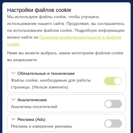
Настройки файлов cookie
Мы используем файлы cookie, чтобы улучшить
использование нашего сайта. Продолжая, вы соглашаетесь
на использование файлов cookie. Подробную информацию
Чувствительный элемент
можно найти на
Политика конфиденциальности и файлов
cookie
.
Bilecik Главный офис
Ниже вы можете выбрать, каким категориям файлов cookie
вы разрешаете.
Указать другое место возврата машины
Обязательные и технические
Дата и время пуска
Файлы cookie, необходимые для работы
страницы. (Нельзя изменить)
09:00
Эти файлы cookie необходимы для корректной
Аналитические
Дата и время возврата
работы сайта, безопасности, управления сеансами и
Аналитика посетителей
базовых функций. Их нельзя отключить.
09:00
Эти файлы cookie позволяют нам анализировать, как
Реклама (Ads)
используется наш сайт (количество посетителей,
Реклама и измерение рекламы
самые посещаемые страницы, поведение