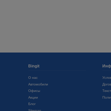
Bingit
Инф
О нас
Усло
Автомобили
Дого
Офисы
Текс
Акции
Поли
Блог
Sitemap