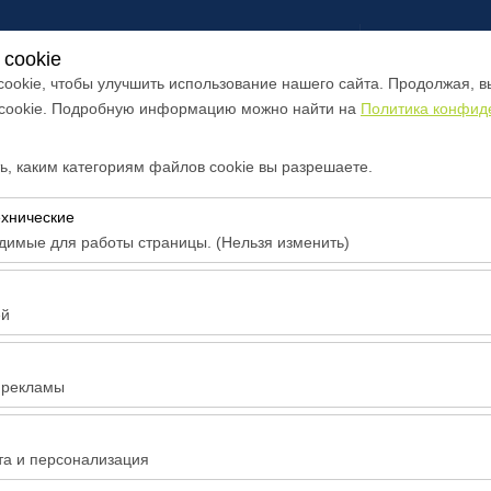
Войти или
З
cookie
ookie, чтобы улучшить использование нашего сайта. Продолжая, в
 cookie. Подробную информацию можно найти на
Политика конфид
топарка
О нас
Контакты
, каким категориям файлов cookie вы разрешаете.
Дата и время пуска
Дата и время возв
ехнические
09:00
димые для работы страницы. (Нельзя изменить)
бходимы для корректной работы сайта, безопасности, управления
тключить.
ей
воляют нам анализировать, как используется наш сайт (количество
 поведение пользователей). Эти данные используются для оценк
 рекламы
айта и постоянного улучшения пользовательского опыта.
воляют показывать вам персонализированную рекламу в соответст
 OCTAVİA
ь эффективность наших рекламных кампаний (показы, коэффициен
та и персонализация