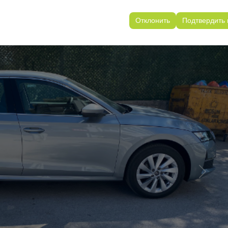
ользуются для обеспечения согласованности и непрерывности ваш
анения настроек пользовательского интерфейса, языковых предпо
Отклонить
Подтвердить