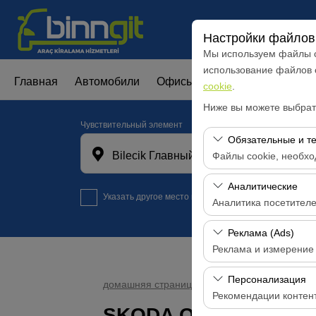
Настройки файлов 
Мы используем файлы c
использование файлов
Главная
Автомобили
Офисы
Акции
Аренда ав
cookie
.
Ниже вы можете выбрать
Чувствительный элемент
Обязательные и т
Bilecik Главный офис
Файлы cookie, необхо
Эти файлы cookie нео
Аналитические
Указать другое место возврата машины
функций. Их нельзя о
Аналитика посетител
Эти файлы cookie поз
Реклама (Ads)
посещаемые страницы,
Реклама и измерение
производительности с
Эти файлы cookie поз
Персонализация
домашняя страница
Автомобили
SKODA
интересами и измерят
Рекомендации контен
SKODA OCTAVİA