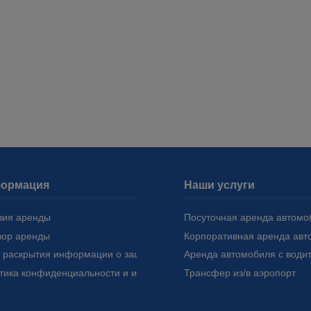
ормация
Наши услуги
вия аренды
Посуточная аренда автомо
вор аренды
Корпоративная аренда авт
т раскрытия информации о защите персональных данных (KVKK)
Аренда автомобиля с води
тика конфиденциальности и использования файлов cookie
Трансфер из/в аэропорт