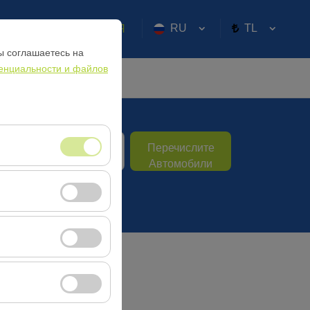
RU
TL
АРЕГИСТРИРОВАТЬСЯ
ы соглашаетесь на
енциальности и файлов
рата
Перечислите
09:00
Автомобили
 сеансами и базовых
 посетителей, самые
и
вии с вашими
т кликабельности).