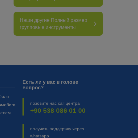
Наши другие Полный размер
групповые инструменты
Есть ли у вас в голове
вопрос?
биля
позовите нас call центра
омобилей
+90 538 086 01 00
телем
получить поддержку через
whatsapp