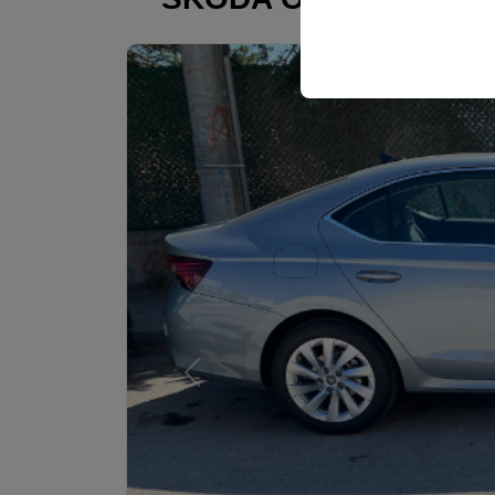
ili slično
Эти файлы cookie исп
платформе путем сохр
параметров.