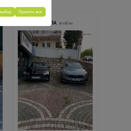
его опыта на
чтений и других
 выбор
Принять все
Полный размер
SKODA OCTAVİA
ili slično