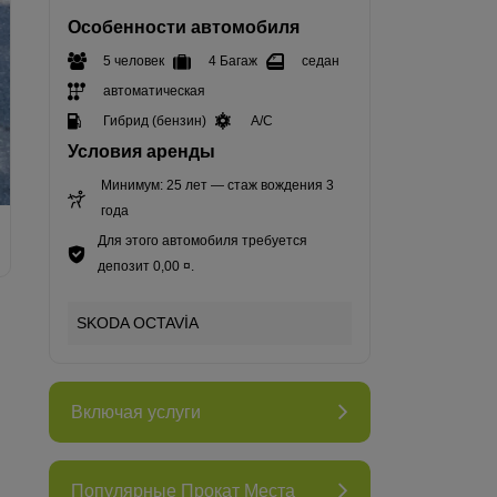
Особенности автомобиля
5 человек
4 Багаж
седан
автоматическая
Гибрид (бензин)
A/C
Условия аренды
Минимум: 25 лет — стаж вождения 3
года
Для этого автомобиля требуется
депозит 0,00 ¤.
SKODA OCTAVİA
Включая услуги
Популярные Прокат Места