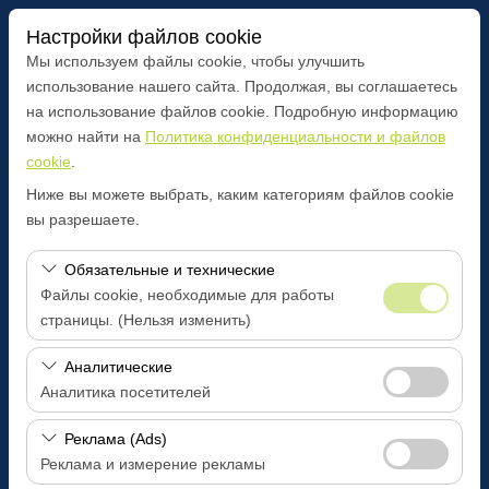
Настройки файлов cookie
Мы используем файлы cookie, чтобы улучшить
использование нашего сайта. Продолжая, вы соглашаетесь
на использование файлов cookie. Подробную информацию
Чувствительный элемент
можно найти на
Политика конфиденциальности и файлов
cookie
.
Bilecik Главный офис
Ниже вы можете выбрать, каким категориям файлов cookie
вы разрешаете.
Указать другое место возврата машины
Обязательные и технические
Дата и время пуска
Файлы cookie, необходимые для работы
страницы. (Нельзя изменить)
09:00
Эти файлы cookie необходимы для корректной
Аналитические
Дата и время возврата
работы сайта, безопасности, управления сеансами и
Аналитика посетителей
базовых функций. Их нельзя отключить.
09:00
Эти файлы cookie позволяют нам анализировать, как
Реклама (Ads)
используется наш сайт (количество посетителей,
Реклама и измерение рекламы
самые посещаемые страницы, поведение