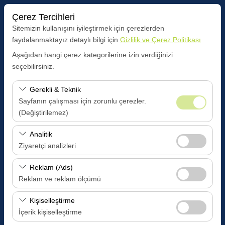
Çerez Tercihleri
Sitemizin kullanışını iyileştirmek için çerezlerden
faydalanmaktayız detaylı bilgi için
Gizlilik ve Çerez Politikası
Aşağıdan hangi çerez kategorilerine izin verdiğinizi
Araç Alış Yeri
seçebilirsiniz.
BOZÜYÜK MERKEZ OFİS
Gerekli & Teknik
Sayfanın çalışması için zorunlu çerezler.
Farklı yerde bırakmak istiyorum
(Değiştirilemez)
Araç Alım Tarihi
Bu çerezler sitenin doğru şekilde çalışması, güvenlik,
Analitik
oturum yönetimi ve temel işlevler için gereklidir. Devre
Ziyaretçi analizleri
09:00
dışı bırakılamaz.
Bu çerezler, sitemizin nasıl kullanıldığını (ziyaretçi sayısı,
Reklam (Ads)
Araç Teslim Tarihi
en çok ziyaret edilen sayfalar, kullanıcı davranışları)
Reklam ve reklam ölçümü
analiz etmemizi sağlar. Bu veriler, web sitesi
09:00
Bu çerezler, size ilgi alanlarınıza uygun kişiselleştirilmiş
performansını ölçmek ve kullanıcı deneyimini sürekli
Kişiselleştirme
reklamlar göstermemize ve reklam kampanyalarımızın
iyileştirmek için kullanılır.
İçerik kişiselleştirme
etkinliğini (gösterim sayısı, tıklama oranı) ölçmemize