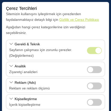
Çerez Tercihleri
Sitemizin kullanışını iyileştirmek için çerezlerden
faydalanmaktayız detaylı bilgi için
Gizlilik ve Çerez Politikası
Aşağıdan hangi çerez kategorilerine izin verdiğinizi
Araç Alış Yeri
seçebilirsiniz.
Antalya ALANYA OFİS
Gerekli & Teknik
Sayfanın çalışması için zorunlu çerezler.
Farklı yerde bırakmak istiyorum
(Değiştirilemez)
Araç Alım Tarihi
Bu çerezler sitenin doğru şekilde çalışması, güvenlik,
Analitik
oturum yönetimi ve temel işlevler için gereklidir. Devre
Ziyaretçi analizleri
09:00
dışı bırakılamaz.
Bu çerezler, sitemizin nasıl kullanıldığını (ziyaretçi sayısı,
Reklam (Ads)
Araç Teslim Tarihi
en çok ziyaret edilen sayfalar, kullanıcı davranışları)
Reklam ve reklam ölçümü
analiz etmemizi sağlar. Bu veriler, web sitesi
09:00
Bu çerezler, size ilgi alanlarınıza uygun kişiselleştirilmiş
performansını ölçmek ve kullanıcı deneyimini sürekli
Kişiselleştirme
reklamlar göstermemize ve reklam kampanyalarımızın
iyileştirmek için kullanılır.
İçerik kişiselleştirme
etkinliğini (gösterim sayısı, tıklama oranı) ölçmemize