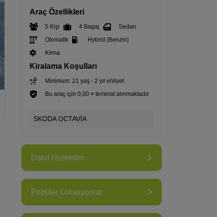
Araç Özellikleri
5 Kişi
4 Bagaj
Sedan
Otomatik
Hybrid (Benzin)
Klima
Kiralama Koşulları
Minimum: 21 yaş - 2 yıl ehliyet
Bu araç için 0,00 ¤ teminat alınmaktadır.
SKODA OCTAVİA
Dahil Hizmetler
Popüler Lokasyonlar