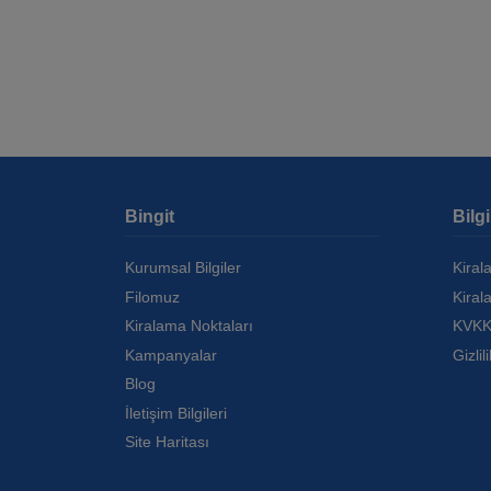
Bingit
Bilg
Kurumsal Bilgiler
Kiral
Filomuz
Kiral
Kiralama Noktaları
KVKK
Kampanyalar
Gizlil
Blog
İletişim Bilgileri
Site Haritası