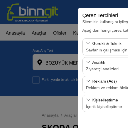
Çerez Tercihleri
Sitemizin kullanışını iyil
Aşağıdan hangi çerez kateg
Anasayfa
Araçlar
Ofisler
Kampanyalar
Filo Kira
Gerekli & Teknik
Sayfanın çalışması için
Araç Alış Yeri
Bu çerezler sitenin doğr
Analitik
BOZÜYÜK MERKEZ OFİS
bırakılamaz.
Ziyaretçi analizleri
Bu çerezler, sitemizin na
Farklı yerde bırakmak istiyorum
Reklam (Ads)
analiz etmemizi sağlar. 
Reklam ve reklam ölç
kullanılır.
Bu çerezler, size ilgi 
Kişiselleştirme
etkinliğini (gösterim sa
İçerik kişiselleştirme
Anasayfa
Araçlar
SKODA OCTAVİA
Bu çerezler, kullanıcı a
deneyiminizin tutarlılığı
SKODA OCTAVİA